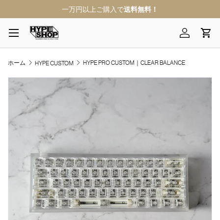
一万円以上ご購入で
送料無料！
コンテンツへスキップ
メニュー
ログイン
カ
ホーム
HYPE PRO CUSTOM｜CLEAR BALANCE
HYPE CUSTOM
商品情報にスキップ