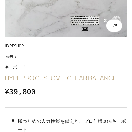
の
1
/
5
HYPESHOP
売切れ
キーボード
HYPE PRO CUSTOM｜CLEAR BALANCE
定価
¥39,800
勝つための入力性能を備えた、プロ仕様60%キーボ
ード