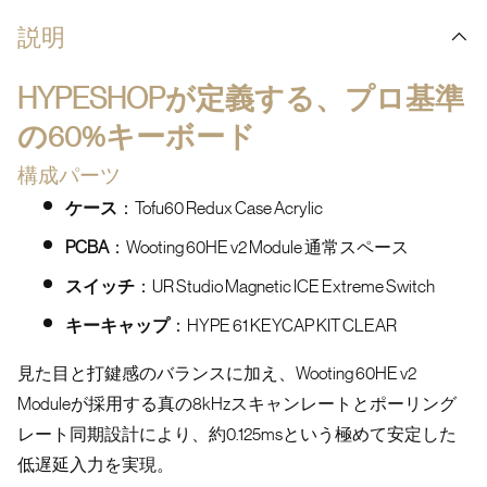
説明
HYPESHOPが定義する、プロ基準
の60%キーボード
構成パーツ
ケース
：Tofu60 Redux Case
Acrylic
PCBA
：Wooting 60HE v2 Module 通常スペース
スイッチ
：UR Studio Magnetic ICE Extreme Switch
キーキャップ
：HYPE 61 KEYCAP KIT CLEAR
見た目と打鍵感のバランスに加え、
Wooting 60HE v2
Moduleが採用する真の8kHzスキャンレートとポーリング
レート同期設計により、約0.125msという極めて安定した
低遅延入力を実現。