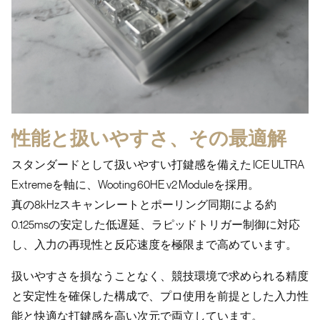
性能と扱いやすさ、その最適解
スタンダードとして扱いやすい打鍵感を備えた ICE ULTRA
Extremeを軸に、
Wooting 60HE v2 Moduleを採用。
真の8kHzスキャンレートとポーリング同期による約
0.125msの安定した低遅延、ラピッドトリガー制御に対応
し、入力の再現性と反応速度を極限まで高めています。
扱いやすさを損なうことなく、競技環境で求められる精度
と安定性を確保した構成で、プロ使用を前提とした入力性
能と快適な打鍵感を高い次元で両立しています。