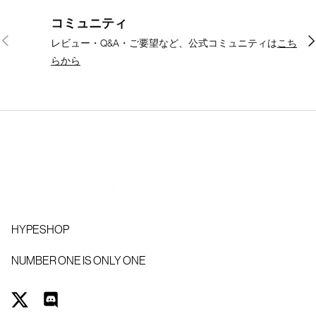
コミュニティ
前
次
レビュー・Q&A・ご要望など、公式コミュニティは
こち
らから
HYPESHOP
NUMBER ONE IS ONLY ONE
Twitter
Discord