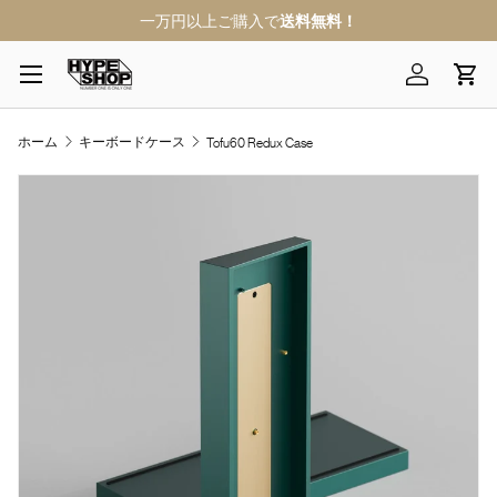
一万円以上ご購入で
送料無料！
コンテンツへスキップ
メニュー
ログイン
カ
ホーム
キーボードケース
Tofu60 Redux Case
画像7をギャラリービューでご覧になれます
商品情報にスキップ