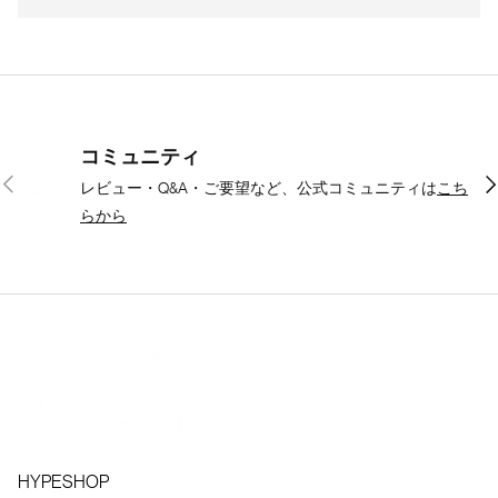
コミュニティ
前
次
レビュー・Q&A・ご要望など、公式コミュニティは
こち
らから
HYPESHOP