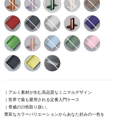
Anodized Green
E-coating Orange
E-coating Purple
Acrylic
New Anodized
New ※ E-coating Red
New ※ E-coating Meteorite Gray
New ※ E-coating White
Anodized Maroon
Anodized Dark 
Anodized Grass Green
E-coating Pink
E-coating Baby blue
E-coating Azure
E-coating Light
E-coating Moon
E-coating Lemon
Raw Acrylic
｜アルミ素材が生む高品質なミニマルデザイン
｜世界で最も愛用される定番入門ケース
｜脅威の23色取り扱い。
豊富なカラーバリエーションからあなた好みの一色を