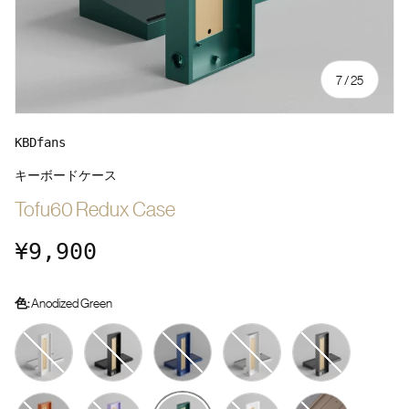
の
7
/
25
KBDfans
キーボードケース
Tofu60 Redux Case
定価
¥9,900
色:
Anodized Green
E-coating White
Anodized Black
Anodized Dark Blue
Anodized Silver
Anodized Gray